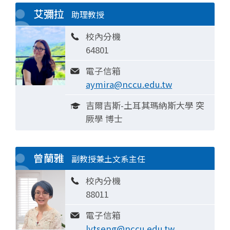
艾彌拉
助理教授
校內分機
64801
電子信箱
aymira@nccu.edu.tw
吉爾吉斯-土耳其瑪納斯大學 突
厥學 博士
曾蘭雅
副教授兼土文系主任
校內分機
88011
電子信箱
lytseng@nccu.edu.tw