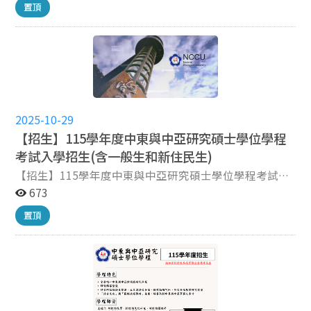
置頂
陳 O 竣 61910003 陳 O 霏 61910004 張 O 慈
61910005 吳 O 融 61910006 蔡 O 萱 61910007 游 O
諺 61910008 成 O 翔 61910009 吳 O 薰 61910010 廖
O 薇 四、報到時間：13:20-13:50 五、口試時間：14:00
開始 六、口試報到地點：國立政治大學 中東與中亞研究
碩士學位學程辦公室 (地址：11605 台北市文山區指南路
二段64號 道藩樓四樓) ※面試當日請於面試報到時間內辦
理報到，並繳交歷年成績單總表(含學業成績總平均排名)
2025-10-29
證明正本乙份，查驗後歸還。 ※面試當日，應攜帶有效身
【招生】115學年度中東與中亞研究碩士學位學程
分證明文件（國民身分證、或者附照片之健保卡、汽機車
考試入學招生(含一般生和新住民生)
駕照、護照、居留證)，並請準時到場應試。 敬祝 考試順
【招生】115學年度中東與中亞研究碩士學位學程考試入
利
學招生(含一般生和新住民生) 115學年度中東與中亞研究
673
碩士學位學程考試入學招生(含一般生和新住民生) 1.招生
置頂
名額: 一般生1名，新住民生1名 2.考試項目 一般生 : (1)筆
試(70%)：英文A (20%)、中東史、中亞史 (二選一，
50%) (2) 面試(30%) 新住民生：(1) 資料審查(50%)
(2) 面試(50%) 3、報名方式、日期(以下各項皆逾時不受
理)： 一）網路報名取得繳費帳號 114年11月25日（星期
一）上午9:00 起 至 12月9日（星期一）中午12:00 止