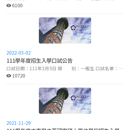
間：10:30開始 口試地點：政治大學道藩樓一樓320104阿
6100
文系會議室 ※口試當日請於開始前辦理報到，並繳交歷年
成績單總表及學業成績總平均排名證明正本乙份。 本校
112碩博甄防疫應變措施已公告在招生專區網頁，請考生
留意： https://www.nccu.edu.tw/p/406-1000-
12807,r123.php?Lang=zh-tw ※中央流行疫情指揮中心
如有發布最新消息，本校將配合調整防疫措施，相關訊息
將公告於本校招生專區網頁，不另以書面通知，請考生留
2022-03-02
意網頁訊息並配合辦理。
111學年度招生入學口試公告
口試日期：111年3月5日 類 別：一般生 口試名單：
61910001陳O庭、61910002黃O華、61910003陳O吟、
10720
61910004李O鴻、61910005黎O宣 口試時間：13:00開始
口試地點：政治大學綜合院館北棟8樓270810俄研所圖書
室 ※口試當日請於開始前提早辦理報到，報到時需出示准
考證、身分證明正本、繳費單據紙本或截圖、歷年成績單
總表及學業成績總平均排名證明正本備查。口試繳費帳號
查詢請點以下連結：https://examoral.nccu.edu.tw/。若
遺失准考證者，請逕行至「招生報名結果查詢」影印電子
2021-11-29
版，連結如下： https://examaca.nccu.edu.tw/Login