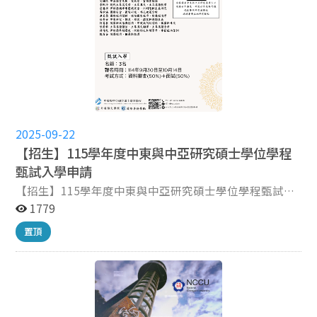
二）網路報名登錄資料 114年11月25日（星期一）上午
9:00 起 至 12月9日（星期一）下午3:00 止 三）審查資料
繳交截止日 詳細請參閱 招生簡章系所分則。 網路上傳：
114年12月9日下午5:00 止（逾時不受理） 4.報名流程
（建議詳閱招生簡章第6–8頁） 小提醒： 完成線上報名與
繳費後，仍須依規繳交審查資料，才算正式報名成功！ 5.
面試時間：115年3月14 日（星期六）。 【面試相關資訊
於面試前3 日公布於本所網頁，面試當天查驗成績單總表
正本。】 完整報名資訊請詳閱115學年度政治大學碩士班
2025-09-22
考試入學簡章
【招生】115學年度中東與中亞研究碩士學位學程
甄試入學申請
【招生】115學年度中東與中亞研究碩士學位學程甄試入
學申請 1.招生名額:3名 2.考試項目 (1) 資料審查(50%) (2)
1779
面試(50%) 3.報名時間: （一）網路報名取得繳費帳號期
置頂
間：114 年9 月30 日上午9 時起至10 月14 日中午12 時
止。 （二）網路報名登錄資料期間：114 年9 月30 日上午
9 時起至10 月14 日下午3 時止。 4. 審查資料繳交截止: 以
網路上傳電子檔案，於 10 月 14 日下午 5:00 前上傳完
成，逾時不受理。 5. 面試時間：11 月 8 日（星期六）下
午 2:00 起。 【面試相關資訊於面試前 3 日公布於本所網