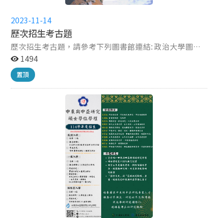
頁。】 完整報名資訊請詳閱115學年度政大碩博甄試簡
章。
2023-11-14
歷次招生考古題
歷次招生考古題，請參考下列圖書館連結: 政治大學圖書
館首頁→資源查詢→電子資源查詢→考古題
1494
https://www.lib.nccu.edu.tw/?Lang=zh-tw
置頂