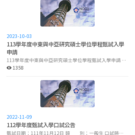
試(70%)：英文A (20%)，國際關係、中東史、土耳其
史、俄國史(四選一，50%) (2) 面試(30%) 新住民
生：(1) 資料審查(60%) (2) 面試(40%) 3、報名方式、日
期(以下各項皆逾時不受理)： （一）網路報名取得繳費帳
號期間：自112年11月28日上午9時起至12月12日中午12
2023-10-03
時止。 （二）網路報名登錄資料期間：自112年11月28日
113學年度中東與中亞研究碩士學位學程甄試入學
上午9時起至12月12日下午3時止。 4. 審查資料（含考生
申請
資料表，見附件）繳交截止: 以網路上傳電子檔案，
於 112年12 月12 日下午 5時 前上傳完成，逾時不受理。
113學年度中東與中亞研究碩士學位學程甄試入學申請 1.
5. 面試時間：113年3月16 日（星期六）上午 11:00 起。
招生名額:2名 2.考試項目 (1) 資料審查(50%) (2) 面試
1358
【面試相關資訊於面試前10 日公布於本所網頁，面試當
(50%) 3.報名時間: （一）網路取得報名繳費帳號期間：
天查驗成績單總表正本。】 完整報名資訊請詳閱113學年
自112年10月3日上午9時起至10月17日中午12時止。
度政治大學碩士班考試入學簡章
（二）網路登錄報名資料期間：自112年10月3日上午9時
起至10月17日下午3時止。 4. 審查資料繳交截止: 以網路
上傳電子檔案，於 10 月 17 日下午 5:00 前上傳完成，逾
時不受理。 5. 面試時間：11 月 11 日（星期六）上午
11:00 起。 【面試相關資訊於面試前 3 日公布於本所網
2022-11-09
頁。】 完整報名資訊請詳閱113學年度推甄入學簡章
112學年度甄試入學口試公告
甄試日期：111年11月12日 類 別：一般生 口試時