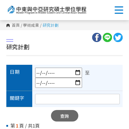
首頁
/
學術成果
/
研究計劃
:::
:::
研究計劃
日期
至
關鍵字
查詢
第
頁 / 共1頁
1