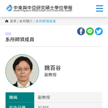
首頁
/
系所簡介
/
系所師資成員
:::
:::
系所師資成員
魏百谷
副教授
職稱
副教授
校內分機
51303