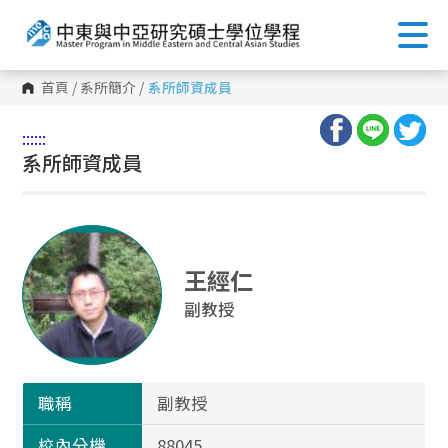
首頁
/
系所簡介
/
系所師資成員
:::
:::
系所師資成員
王經仁
副教授
職稱
副教授
校內分機
88045