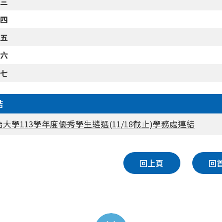
件三
件四
件五
件六
件七
結
大學113學年度優秀學生遴選(11/18截止)學務處連結
回上頁
回