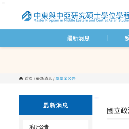
:::
跳
到
主
要
內
容
區
塊
最新消息
首頁
/
最新消息
/
獎學金公告
:::
:::
最新消息
國立政
系所公告