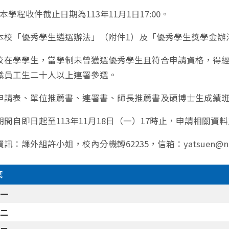
本學程收件截止日期為113年11月1日17:00。
本校「優秀學生遴選辦法」（附件1）及「優秀學生獎學金辦
校在學學生，當學制未曾獲選優秀學生且符合申請資格，得
職員工生二十人以上連署參選。
申請表、單位推薦書、連署書、師長推薦書及碩博士生成績班
期間自即日起至113年11月18日（一）17時止，申請相關
訊：課外組許小姐，校內分機轉62235，信箱：yatsuen@nccu
案
件一
件二