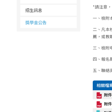
*請注意，
招生訊息
一、檢附
獎學金公告
二、凡本
薦，或教
三、檢附
四、報名
五、聯絡資
相關檔
附
附