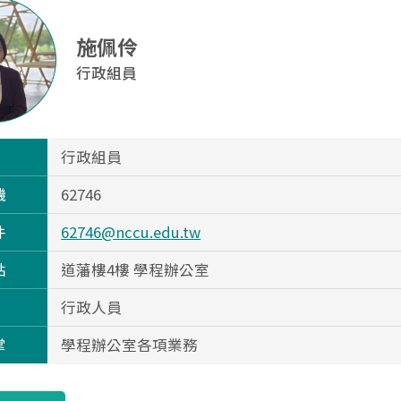
施佩伶
行政組員
行政組員
機
62746
件
62746@nccu.edu.tw
點
道藩樓4樓 學程辦公室
行政人員
掌
學程辦公室各項業務