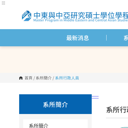
:::
跳
到
主
要
內
容
區
塊
最新消息
首頁
/
系所簡介
/
系所行政人員
:::
:::
系所簡介
系所行
系所簡介