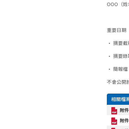
OOO（
重要日期
• 摘要截稿
• 摘要錄取
• 簡報檔
不會公開
相關檔
附
附