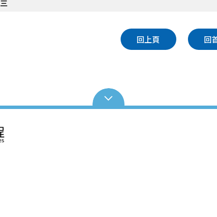
件三
回上頁
回