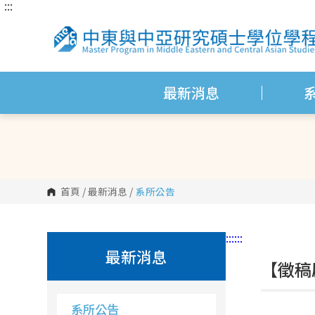
:::
跳
到
主
要
內
容
區
塊
最新消息
首頁
/
最新消息
/
系所公告
:::
:::
最新消息
【徵稿
系所公告