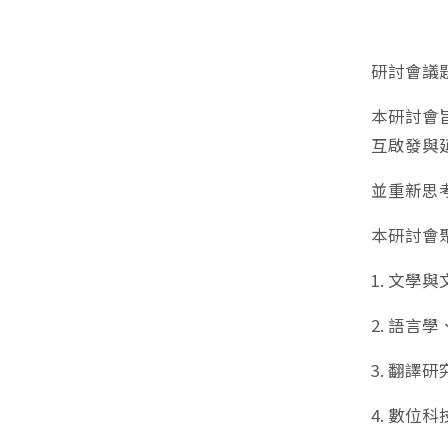
研討會議
本研討會
互啟發與
並重新思
本研討會
1. 文學
2. 語
3. 翻譯
4. 數